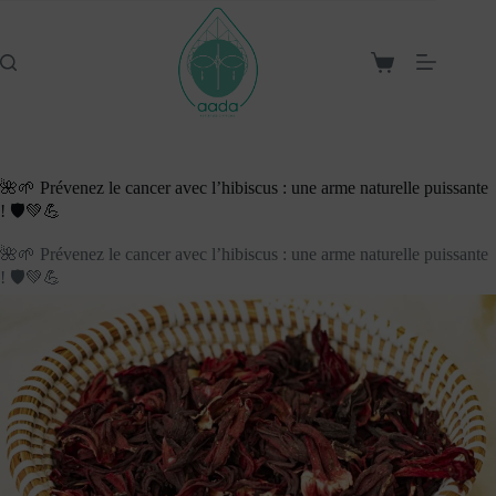
Passer
au
contenu
Panier
d’achat
🌺🌱 Prévenez le cancer avec l’hibiscus : une arme naturelle puissante
! 🛡️💚💪
🌺🌱 Prévenez le cancer avec l’hibiscus : une arme naturelle puissante
! 🛡️💚💪