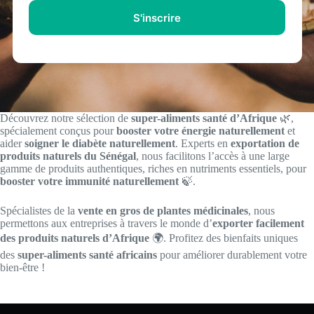
e
S'inscrire
s
s
e
M
a
i
l
*
Découvrez notre sélection de
super-aliments santé d’Afrique
🌿,
spécialement conçus pour
booster votre énergie naturellement
et
aider
soigner le diabète naturellement
. Experts en
exportation de
produits naturels du Sénégal
, nous facilitons l’accès à une large
gamme de produits authentiques, riches en nutriments essentiels, pour
booster votre immunité naturellement
🍃.
Spécialistes de la
vente en gros de plantes médicinales
, nous
permettons aux entreprises à travers le monde d’
exporter facilement
des produits naturels d’Afrique
🌍. Profitez des bienfaits uniques
des
super-aliments santé africains
pour améliorer durablement votre
bien-être !