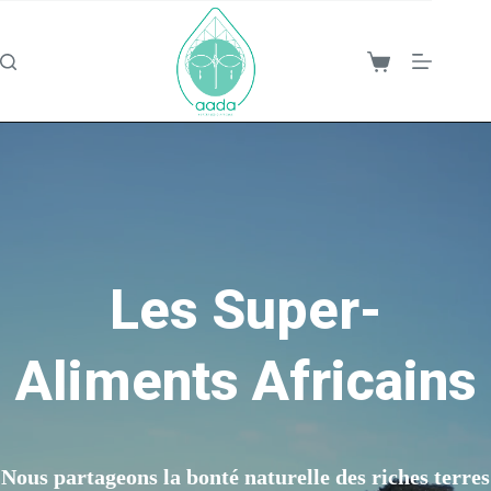
Passer
au
contenu
Panier
d’achat
Les Super-
Aliments Africains
Nous partageons la bonté naturelle des riches terres