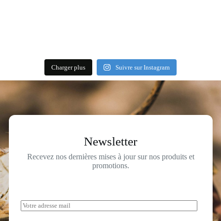
Charger plus
Suivre sur Instagram
Newsletter
Recevez nos dernières mises à jour sur nos produits et
promotions.
A
d
r