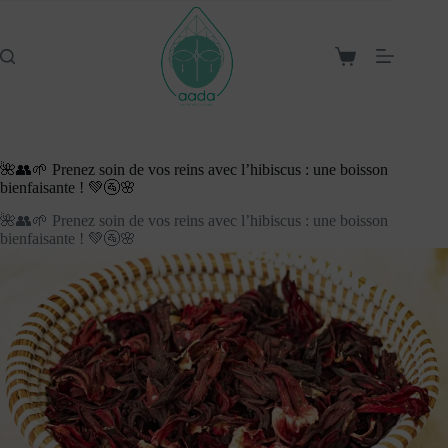
Passer
au
contenu
Panier
d’achat
🌺👥🌱 Prenez soin de vos reins avec l’hibiscus : une boisson
bienfaisante ! 💚🚰🌸
🌺👥🌱 Prenez soin de vos reins avec l’hibiscus : une boisson
bienfaisante ! 💚🚰🌸