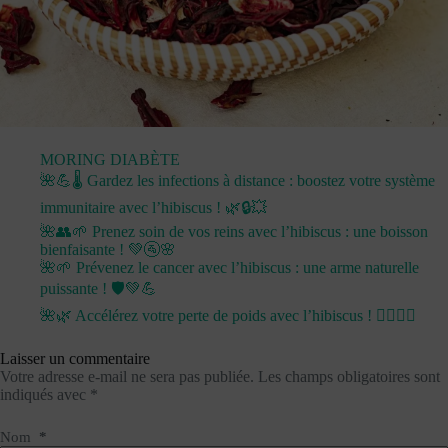
MORING DIABÈTE
🌺💪🌡️ Gardez les infections à distance : boostez votre système
immunitaire avec l’hibiscus ! 🌿🔒💥
🌺👥🌱 Prenez soin de vos reins avec l’hibiscus : une boisson
bienfaisante ! 💚🚰🌸
🌺🌱 Prévenez le cancer avec l’hibiscus : une arme naturelle
puissante ! 🛡️💚💪
🌺🌿 Accélérez votre perte de poids avec l’hibiscus ! 🏋️‍♀️💪💧
Laisser un commentaire
Votre adresse e-mail ne sera pas publiée.
Les champs obligatoires sont
indiqués avec
*
Nom
*