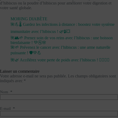
d’hibiscus ou la poudre d’hibiscus pour améliorer votre digestion et
votre santé globale.
MORING DIABÈTE
🌺💪🌡️ Gardez les infections à distance : boostez votre système
immunitaire avec l’hibiscus ! 🌿🔒💥
🌺👥🌱 Prenez soin de vos reins avec l’hibiscus : une boisson
bienfaisante ! 💚🚰🌸
🌺🌱 Prévenez le cancer avec l’hibiscus : une arme naturelle
puissante ! 🛡️💚💪
🌺🌿 Accélérez votre perte de poids avec l’hibiscus ! 🏋️‍♀️💪💧
Laisser un commentaire
Votre adresse e-mail ne sera pas publiée.
Les champs obligatoires sont
indiqués avec
*
Nom
*
E-mail
*