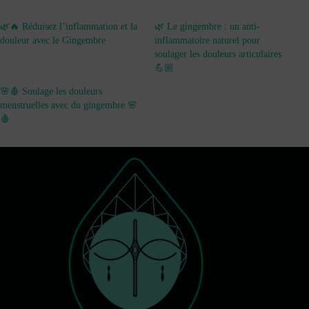
🌿🔥 Réduisez l’inflammation et la
🌿 Le gingembre : un anti-
douleur avec le Gingembre
inflammatoire naturel pour
soulager les douleurs articulaires
💪🏼
🌸🩸 Soulage les douleurs
menstruelles avec du gingembre 🌸
🩸