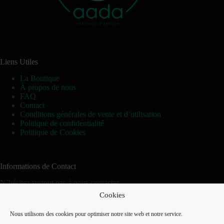
Liens Utiles
La Boutique
À propos de nous
FAQ
Contact
Conditions générales de vente et d’utilisation
Politique de confidentialité
Politique de Cookies
Informations de Contact
N’hésitez surtout pas à nous contacter
Cookies
Téléphone:
(+221) 76 656 96 72
(SN)
(+225) 07 57 27 13 40
(CI)
Nous utilisons des cookies pour optimiser notre site web et notre service.
(+33) 7 51 24 59 49
(FR/EUR)