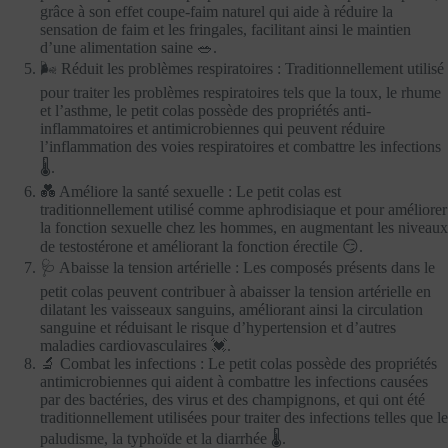
grâce à son effet coupe-faim naturel qui aide à réduire la
sensation de faim et les fringales, facilitant ainsi le maintien
d’une alimentation saine 🥗.
🌬️ Réduit les problèmes respiratoires : Traditionnellement utilisé
pour traiter les problèmes respiratoires tels que la toux, le rhume
et l’asthme, le petit colas possède des propriétés anti-
inflammatoires et antimicrobiennes qui peuvent réduire
l’inflammation des voies respiratoires et combattre les infections
🌡️.
💑 Améliore la santé sexuelle : Le petit colas est
traditionnellement utilisé comme aphrodisiaque et pour améliorer
la fonction sexuelle chez les hommes, en augmentant les niveaux
de testostérone et améliorant la fonction érectile 😏.
🩺 Abaisse la tension artérielle : Les composés présents dans le
petit colas peuvent contribuer à abaisser la tension artérielle en
dilatant les vaisseaux sanguins, améliorant ainsi la circulation
sanguine et réduisant le risque d’hypertension et d’autres
maladies cardiovasculaires 💓.
🔬 Combat les infections : Le petit colas possède des propriétés
antimicrobiennes qui aident à combattre les infections causées
par des bactéries, des virus et des champignons, et qui ont été
traditionnellement utilisées pour traiter des infections telles que le
paludisme, la typhoïde et la diarrhée 🌡️.