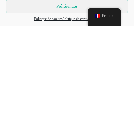
La Boutique
Préférences
À propos de nous
FAQ
French
Politique de cookies
Politique de confidentialité
Contact
Conditions générales de vente et d’utilisation
Politique de confidentialité
Politique de Cookies
Informations de Contact
N’hésitez surtout pas à nous contacter
Téléphone:
(+221) 76 656 96 72
(SN)
(+225) 07 57 27 13 40
(CI)
(+33) 7 51 24 59 49
(FR/EUR)
(+1) 819 351-6531
(CA/USA)
Vous avez besoin d’aide ou vous avez une question ?
contactez nous :
info@aadaheritage.com
Suivez-Nous