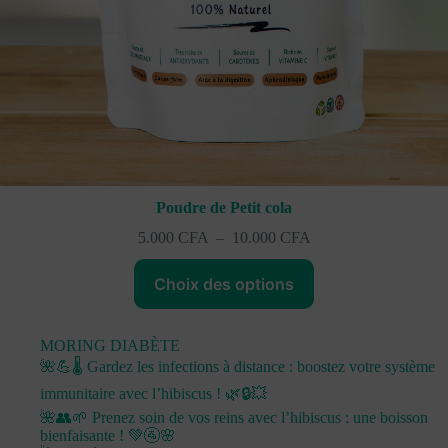
Poudre de Petit cola
Plage
5.000
CFA
–
10.000
CFA
de
prix :
Choix des options
5.000 CFA
à
10.000 CFA
MORING DIABÈTE
🌺💪🌡️ Gardez les infections à distance : boostez votre système
immunitaire avec l’hibiscus ! 🌿🔒💥
🌺👥🌱 Prenez soin de vos reins avec l’hibiscus : une boisson
bienfaisante ! 💚🚰🌸